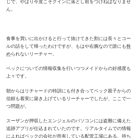
じで、やはり今度こそクインに落とし前をつけねばなりませ
ん。
食事を買いに出かけると行って抜けてきた割には長々とコー
ルの話をして帰ったわけですが、もはや右腕なので誰にも
咎
め
られないリーチャー。
ベックについての情報収集を行いつつメイドからの好感度も
上々です。
朝からはリチャードの特訓にも付き合ってベック親子からの
信頼も着実に築き上げているリーチャーでしたが、ここで一
つ問題が。
スーザンが押収したエンジェルのパソコンには盗難に備えた
追跡アプリが仕込まれていたのです。リアルタイムでの情報
によればベックの会社が所有している配管工場にある、持ち