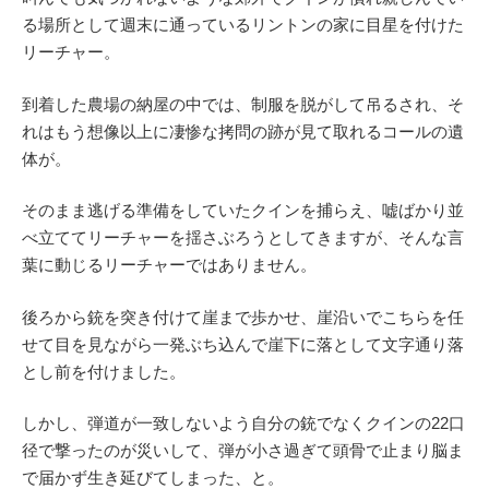
る場所として週末に通っているリントンの家に目星を付けた
リーチャー。
到着した農場の納屋の中では、制服を脱がして吊るされ、そ
れはもう想像以上に凄惨な拷問の跡が見て取れるコールの遺
体が。
そのまま逃げる準備をしていたクインを捕らえ、嘘ばかり並
べ立ててリーチャーを揺さぶろうとしてきますが、そんな言
葉に動じるリーチャーではありません。
後ろから銃を突き付けて崖まで歩かせ、崖沿いでこちらを任
せて目を見ながら一発ぶち込んで崖下に落として文字通り落
とし前を付けました。
しかし、弾道が一致しないよう自分の銃でなくクインの22口
径で撃ったのが災いして、弾が小さ過ぎて頭骨で止まり脳ま
で届かず生き延びてしまった、と。