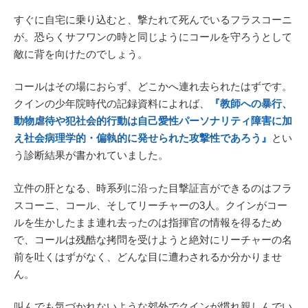
すぐに自宅に乗り込むと、撃たれて死んでいるフラスコーニ
が。恐らくサフワンの時と同じようにコールを守ろうとして
敵に背を向けたのでしょう。
コールはその場におらず、どこかへ連れ去られたはずです。
クインの少年院時代の記録資料によれば、
『教師への暴行、
動物虐待や犯社会的行動は自己愛性パーソナリティ障害に加
え社会病理学的・偏執的に発せられた攻撃性であろう』
とい
う診断結果が書かれていました。
立件の肝となる、時系列に沿った目撃証言ができるのはフラ
スコーニ、コール、そしてリーチャーの3人。クインがコー
ルを生かしたまま連れ去ったのは指揮官の情報を得るため
で、コールは残酷な拷問を受けようと絶対にリーチャーの名
前を吐くはずがなく、どんな目に遭わされるか分かりませ
ん。
叫んでも気づかれないような郊外でクインが慣れ親しんでい