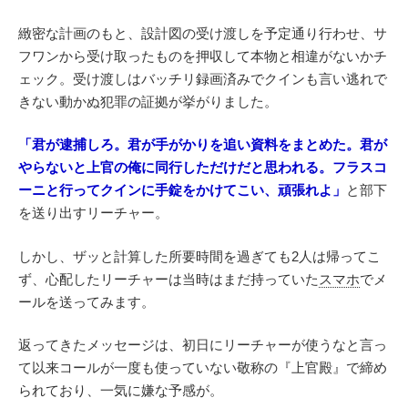
緻密な計画のもと、設計図の受け渡しを予定通り行わせ、サ
フワンから受け取ったものを押収して本物と相違がないかチ
ェック。受け渡しはバッチリ録画済みでクインも言い逃れで
きない動かぬ犯罪の証拠が挙がりました。
「君が逮捕しろ。君が手がかりを追い資料をまとめた。君が
やらないと上官の俺に同行しただけだと思われる。フラスコ
ーニと行ってクインに手錠をかけてこい、頑張れよ」
と部下
を送り出すリーチャー。
しかし、ザッと計算した所要時間を過ぎても2人は帰ってこ
ず、心配したリーチャーは当時はまだ持っていた
スマホ
でメ
ールを送ってみます。
返ってきたメッセージは、初日にリーチャーが使うなと言っ
て以来コールが一度も使っていない敬称の『上官殿』で締め
られており、一気に嫌な予感が。