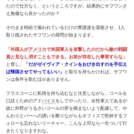
たので仕方なく、というところですが。結果的にサフワンさ
え無傷なら良かったのか？
そのまま時給で雇われているだけの警護達を退散させ、1人
取り残されたサフワンの尋問が始まります。
「外国人が
アメリ
カで米国軍人を攻撃したのだから敵の戦闘
員と見なし消すこともできる。お前が存在した事実すらな」
と脅し、
「だがゼイヴィア・クインをおびき出すのを手伝え
ば帰国させてやってもいい」
と取引を持ちかければ、サフワ
ンは条件を飲むほかありません。
フラスコーニに私情を持ち込むなと注意しながら、コールを
口説くためのアド
バイス
をしてやったり、女性軍人であるが
故に外野がうるさいコールの芽を摘まないよう配慮して、や
んわりとバーへの誘いを断りながらもオフィスで乾杯するフ
ォローも忘れないリーチャー。こんな上司なら一生ついて行
きたくなりますわな。