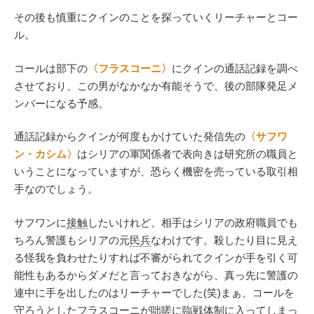
その後も慎重にクインのことを探っていくリーチャーとコー
ル。
コールは部下の
〈フラスコーニ〉
にクインの通話記録を調べ
させており、この男がなかなか有能そうで、後の部隊発足メ
ンバーになる予感。
通話記録からクインが何度もかけていた発信先の
〈サフワ
ン・カシム〉
はシリアの軍関係者で表向きは研究所の職員と
いうことになっていますが、恐らく機密を売っている取引相
手なのでしょう。
サフワンに
接触
したいけれど、相手はシリアの政府職員でも
ちろん警護もシリアの元
民兵
なわけです。殺したり目に見え
る怪我を負わせたりすれば不審がられてクインが手を引く可
能性もあるからダメだと言っておきながら、真っ先に警護の
連中に手を出したのはリーチャーでした(笑)まぁ、コールを
守ろうとしたフラスコーニが咄嗟に臨戦体制に入ってしまっ