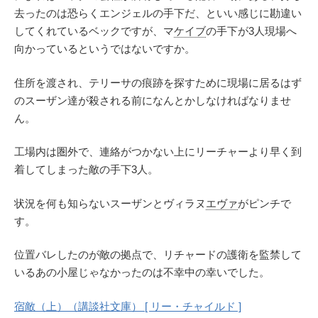
去ったのは恐らくエンジェルの手下だ、といい感じに勘違い
してくれているベックですが、マ
ケイブ
の手下が3人現場へ
向かっているというではないですか。
住所を渡され、テリーサの痕跡を探すために現場に居るはず
のスーザン達が殺される前になんとかしなければなりませ
ん。
工場内は圏外で、連絡がつかない上にリーチャーより早く到
着してしまった敵の手下3人。
状況を何も知らないスーザンとヴィラヌ
エヴァ
がピンチで
す。
位置バレしたのが敵の拠点で、リチャードの護衛を監禁して
いるあの小屋じゃなかったのは不幸中の幸いでした。
宿敵（上）（講談社文庫） [ リー・チャイルド ]