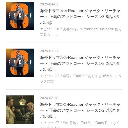
2025-04-01
海外ドラマ≫≫Reacher ジャック・リーチャ
ー ～正義のアウトロー～ シーズン3 8話ネタ
バレ感…
エピソード8『決着の時』“Unfinished Business” あら
すじ リー…
2025-03-21
海外ドラマ≫≫Reacher ジャック・リーチャ
ー ～正義のアウトロー～ シーズン3 2話ネタ
バレ感…
エピソード2『輸送』“Truckin'” あらすじ ザカリー･ベ
ックに貨…
2024-02-10
海外ドラマ≫≫Reacher ジャック・リーチャ
ー ～正義のアウトロー～ シーズン2 7話ネタ
バレ感…
エピソード7『男の意地』“The Man Goes Through”
あらすじ リー…