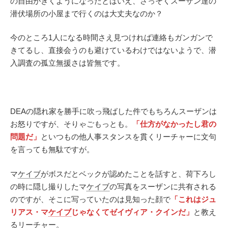
の自由がきくようになったとはいえ、さっそくスーザン達の
潜伏場所の小屋まで行くのは大丈夫なのか？
今のところ1人になる時間さえ見つければ連絡もガンガンで
きてるし、直接会うのも避けているわけではないようで、潜
入調査の孤立無援さは皆無です。
DEAの隠れ家を勝手に吹っ飛ばした件でもちろんスーザンは
お怒りですが、そりゃごもっとも。
「仕方がなかったし君の
問題だ」
といつもの他人事スタンスを貫くリーチャーに文句
を言っても無駄ですが。
マ
ケイブ
がボスだとベックが認めたことを話すと、荷下ろし
の時に隠し撮りしたマ
ケイブ
の写真をスーザンに共有される
のですが、そこに写っていたのは見知った顔で
「これはジュ
リアス・マ
ケイブ
じゃなくてゼイヴィア・クインだ」
と教え
るリーチャー。