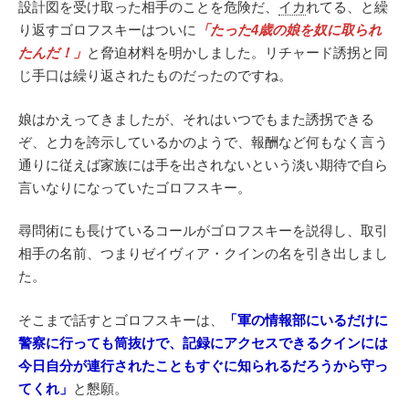
設計図を受け取った相手のことを危険だ、
イカ
れてる、と繰
り返すゴロフスキーはついに
「たった4歳の娘を奴に取られ
たんだ！」
と脅迫材料を明かしました。リチャード誘拐と同
じ手口は繰り返されたものだったのですね。
娘はかえってきましたが、それはいつでもまた誘拐できる
ぞ、と力を誇示しているかのようで、報酬など何もなく言う
通りに従えば家族には手を出されないという淡い期待で自ら
言いなりになっていたゴロフスキー。
尋問術にも長けているコールがゴロフスキーを説得し、取引
相手の名前、つまりゼイヴィア・クインの名を引き出しまし
た。
そこまで話すとゴロフスキーは、
「軍の情報部にいるだけに
警察に行っても筒抜けで、記録にアクセスできるクインには
今日自分が連行されたこともすぐに知られるだろうから守っ
てくれ」
と懇願。