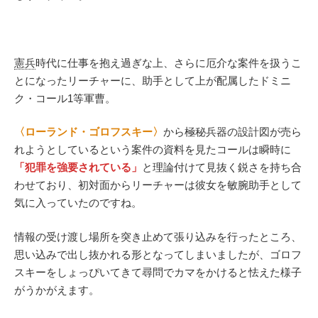
憲兵
時代に仕事を抱え過ぎな上、さらに厄介な案件を扱うこ
とになったリーチャーに、助手として上が配属したドミニ
ク・コール1等軍曹。
〈ローランド・ゴロフスキー〉
から極秘兵器の設計図が売ら
れようとしているという案件の資料を見たコールは瞬時に
「犯罪を強要されている」
と理論付けて見抜く鋭さを持ち合
わせており、初対面からリーチャーは彼女を敏腕助手として
気に入っていたのですね。
情報の受け渡し場所を突き止めて張り込みを行ったところ、
思い込みで出し抜かれる形となってしまいましたが、ゴロフ
スキーをしょっぴいてきて尋問でカマをかけると怯えた様子
がうかがえます。